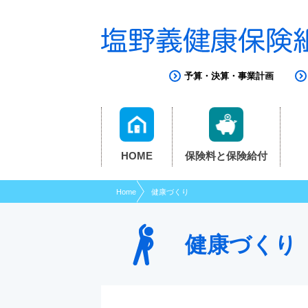
現在表示しているページの位置です。
ページ内を移動するためのリンクです。
サイト内の主なカテゴリメニューへ移動します
このページの本文へ移動します
予算・決算・事業計画
HOME
保険料と保険給付
Home
健康づくり
健康づくり