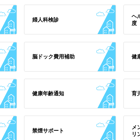
ヘ
婦人科検診
度
脳ドック費用補助
健
健康年齢通知
育
メ
禁煙サポート
リ