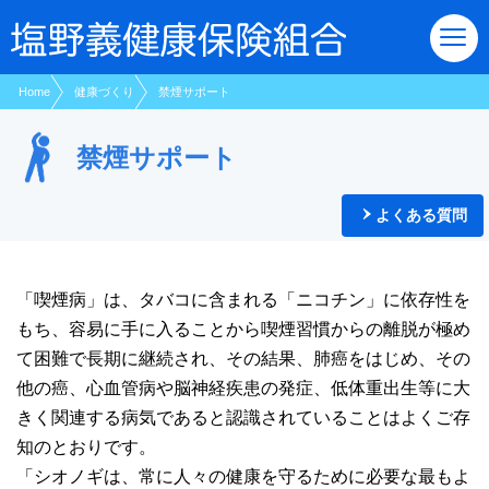
現在表示しているページの位置です。
ページ内を移動するためのリンクです。
サイト内の主なカテゴリメニューへ移動します
このページの本文へ移動します
Home
健康づくり
禁煙サポート
禁煙サポート
よくある質問
「喫煙病」は、タバコに含まれる「ニコチン」に依存性を
もち、容易に手に入ることから喫煙習慣からの離脱が極め
て困難で長期に継続され、その結果、肺癌をはじめ、その
他の癌、心血管病や脳神経疾患の発症、低体重出生等に大
きく関連する病気であると認識されていることはよくご存
知のとおりです。
「シオノギは、常に人々の健康を守るために必要な最もよ