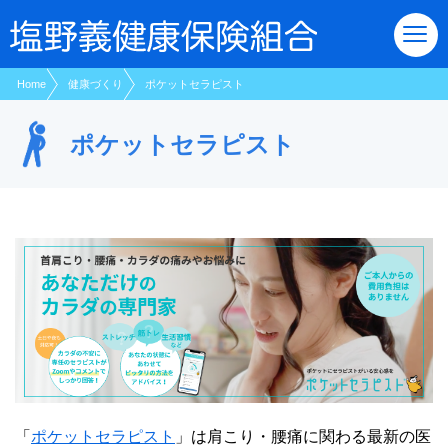
現在表示しているページの位置です。
ページ内を移動するためのリンクです。
サイト内の主なカテゴリメニューへ移動します
このページの本文へ移動します
Home
健康づくり
ポケットセラピスト
ポケットセラピスト
「
ポケットセラピスト
」は肩こり・腰痛に関わる最新の医