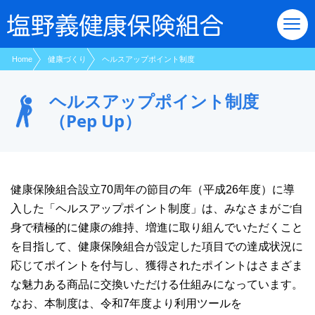
現在表示しているページの位置です。
ページ内を移動するためのリンクです。
サイト内の主なカテゴリメニューへ移動します
このページの本文へ移動します
Home
健康づくり
ヘルスアップポイント制度
ヘルスアップポイント制度
（Pep Up）
健康保険組合設立70周年の節目の年（平成26年度）に導
入した「ヘルスアップポイント制度」は、みなさまがご自
身で積極的に健康の維持、増進に取り組んでいただくこと
を目指して、健康保険組合が設定した項目での達成状況に
応じてポイントを付与し、獲得されたポイントはさまざま
な魅力ある商品に交換いただける仕組みになっています。
なお、本制度は、令和7年度より利用ツールを